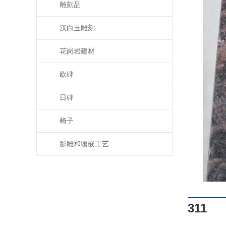
雕刻品
汉白玉雕刻
花岗岩建材
欧碑
日碑
椅子
影雕和镶嵌工艺
311